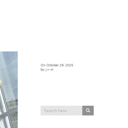
On
October 29, 2015
by
jpe
in