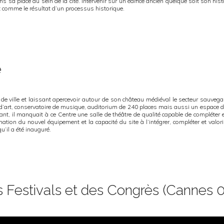
 place au sein de la cité. Intervenir sur un édifice ancien quelque soit son histoir
 comme le résultat d’un processus historique.
é
e ville et laissant apercevoir autour de son château médiéval le secteur sauvegard
s d’art, conservatoire de musique, auditorium de 240 places mais aussi un espace
ant, il manquait à ce Centre une salle de théâtre de qualité capable de compléter e
tion du nouvel équipement et la capacité du site à l’intégrer, compléter et valo
u’il a été inauguré.
 Festivals et des Congrès (Cannes 