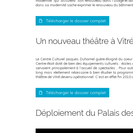
modernité qui assurera son renouveau dans l’usage et dans sa
dans sa modernité sache exprimer le renouveau du bâtiment
Télécharger le dossier complet
Un nouveau théâtre à Vitr
Le Centre Culturel Jacques Duhamel guère éloigné du coeur d
Centre était doté de bien des équipements culturels : école
servaient principalement à l’accueil de spectacles… Pour aut
long mais réellement nécessaire à bien étudier la programma
théâtre de Vitré devenu opérationnel. C’est en effet fin 2010 q
Télécharger le dossier complet
Déploiement du Palais des