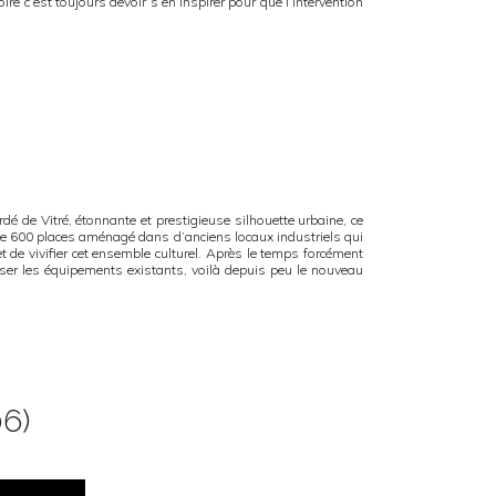
e c’est toujours devoir s’en inspirer pour que l’intervention
é de Vitré, étonnante et prestigieuse silhouette urbaine, ce
 de 600 places aménagé dans d’anciens locaux industriels qui
t de vivifier cet ensemble culturel. Après le temps forcément
riser les équipements existants, voilà depuis peu le nouveau
06)