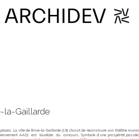
-la-Gaillarde
places. La ville de Brive-la-Gaillarde (19) choisit de reconstruire son théâtre muni
anciennement AAD) est lauréate du concours. Symbole d’une prospérité passée, 